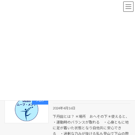
コ
ナ
ン
ビ
テ
ゲ
ン
ー
ツ
シ
へ
ョ
新着情報
ス
ン
キ
に
ッ
移
プ
動
HOME
新着情報
シードセンター
シードセンター
下丹田を使い安定性アップ
ブログ
2024年4月16日
下丹田とは？ ＊場所 おへその下＊使えると、
・運動時のバランスが取れる ・心身ともに地
に足が着いた状態となり自他共に安心でき
る ・過剰な力みが抜ける私も登山で下山の際