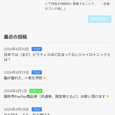
に下丹田を持続的に意識することで、 ・全身
のブレが減 […]
続きを読む
最近の投稿
2026年6月20日
ブログ
日本では（まだ）ピラティスほど広まってないジャイロトニックと
は？
2026年6月19日
ブログ
脳が疲れた…＝老化予防
2026年6月1日
お知らせ
調布市PayPay商品券（共通券、限定券ともに）お使い頂けます
2026年4月28日
ブログ
やり切る、より、やり続ける。