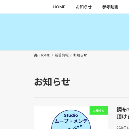
コ
ナ
HOME
お知らせ
参考動画
ン
ビ
テ
ゲ
ン
ー
ツ
シ
へ
ョ
ス
ン
キ
に
HOME
新着情報
お知らせ
ッ
移
プ
動
お知らせ
調布
お知らせ
頂け
2026年