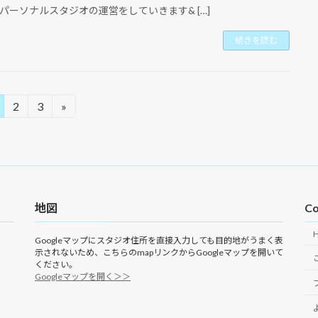
パーソナルスタジオの運営をしていきます& […]
続きを読む
2
3
»
固
固
定
定
ペ
ペ
ー
ー
ジ
ジ
地図
Co
Googleマップにスタジオ住所を直接入力しても目的地がうまく表
示されないため、こちらのmapリンクからGoogleマップを開いて
ください。
Googleマップを開く＞＞