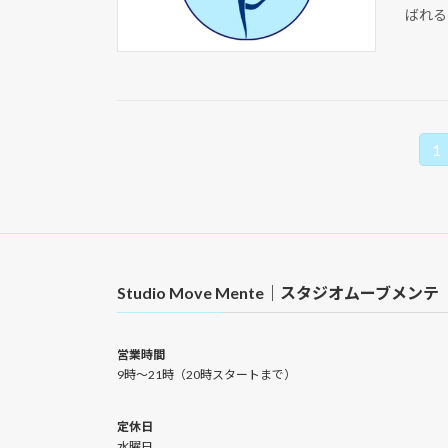
ばれる
投
1
固
定
稿
ペ
ナ
ー
ジ
ビ
Studio Move Mente｜スタジオムーブメンテ
ゲ
ー
営業時間
9時〜21時（20時スタートまで）
シ
ョ
定休日
水曜日