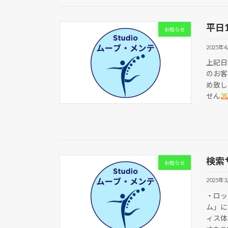
平日
お知らせ
2025年
上記日
のお客
め致し
せん
検索
お知らせ
2025年
・ロッ
ム」に
ィス体