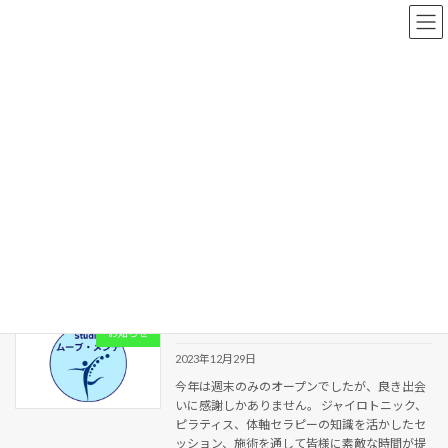
コ
ナ
ン
ビ
テ
ゲ
ン
ー
ツ
シ
へ
ョ
新着情報
ス
ン
キ
に
ッ
移
プ
動
HOME
新着情報
ジャイロトニック 仙川 駅近
ジャイロトニック 仙川 駅近
本年はありがとうございました。
お知らせ
2023年12月29日
今年は週末のみのオープンでしたが、良き出会
いに感謝しかありません。 ジャイロトニック、
ピラティス、体軸セラピーの知識を活かしたセ
ッション、施術を通して皆様に素敵な時間が提