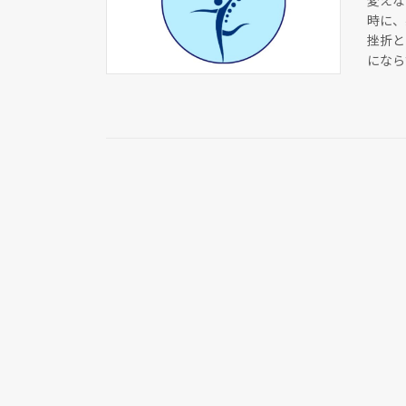
変えな
時に、
挫折と
になら