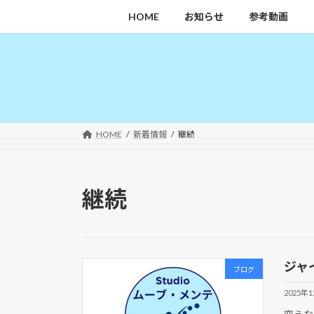
コ
ナ
HOME
お知らせ
参考動画
ン
ビ
テ
ゲ
ン
ー
ツ
シ
へ
ョ
ス
ン
キ
に
HOME
新着情報
継続
ッ
移
プ
動
継続
ジャ
ブログ
2025年