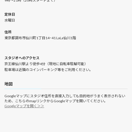
9時〜21時（20時スタートまで）
定休日
水曜日
住所
東京都調布市仙川町1丁目14−41 LaLa仙川1階
スタジオへのアクセス
京王線仙川駅より徒歩4分（現地に自転車駐輪可能）
駐車場は近隣のコインパーキング等をご利用ください。
地図
Googleマップにスタジオ住所を直接入力しても目的地がうまく表示されない
ため、こちらのmapリンクからGoogleマップを開いてください。
Googleマップを開く＞＞