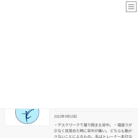
コ
ナ
ン
ビ
テ
ゲ
ン
ー
ツ
シ
へ
ョ
新着情報
ス
ン
キ
に
ッ
移
プ
動
HOME
新着情報
背中 年齢
背中 年齢
背骨の動きをなめらかに【ジャイロトニ
ブログ
ック紹介動画】
2025年9月10日
・デスクワークで凝り固まる背中。 ・寝返りが
少なく目覚めた時に背中が痛い。 どちらも動か
さないことによるもの。 私はトレーナー本位な