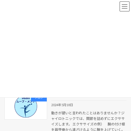
コ
ナ
ン
ビ
テ
ゲ
ン
ー
ツ
シ
へ
ョ
新着情報
ス
ン
キ
に
ッ
移
プ
動
HOME
新着情報
野球
野球
「部活で教えてくれていたら」
ブログ
2024年5月18日
動きが硬いと言われたことはありませんか？ジ
ャイロトニックでは、関節を詰めずにエクササ
イズします。 エクササイズの例） 腕の付け根
を肩甲骨から遠ざけるように腕を上げていく。