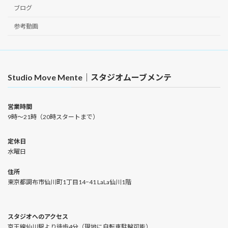
ブログ
参考動画
Studio Move Mente｜スタジオムーブメンテ
営業時間
9時〜21時（20時スタートまで）
定休日
水曜日
住所
東京都調布市仙川町1丁目14−41 LaLa仙川1階
スタジオへのアクセス
京王線仙川駅より徒歩4分（現地に自転車駐輪可能）