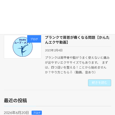
を理解される方は少ないです。 なので、当スタ
ジオでは 坐骨、尾骨、恥骨、骨盤、など自分の
中にあ […]
続きを読む
プランクで肩首が痛くなる問題【かんた
ブログ
んエクサ動画】
2025年2月4日
プランクは肩甲骨や脇がうまく使えないと痛み
が出やすいエクササイズでもあります。 まず
は、四つ這いを整える！ことから始めません
か？やり方こちら⇩（動画、音あり）
続きを読む
最近の投稿
2026年6月20日
ブログ