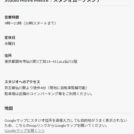
営業時間
9時〜21時（20時スタートまで）
定休日
水曜日
住所
東京都調布市仙川町1丁目14−41 LaLa仙川1階
スタジオへのアクセス
京王線仙川駅より徒歩4分（現地に自転車駐輪可能）
駐車場は近隣のコインパーキング等をご利用ください。
地図
Googleマップにスタジオ住所を直接入力しても目的地がうまく表示されない
ため、こちらのmapリンクからGoogleマップを開いてください。
Googleマップを開く＞＞