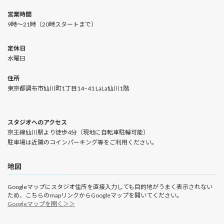
営業時間
9時〜21時（20時スタートまで）
定休日
水曜日
住所
東京都調布市仙川町1丁目14−41 LaLa仙川1階
スタジオへのアクセス
京王線仙川駅より徒歩4分（現地に自転車駐輪可能）
駐車場は近隣のコインパーキング等をご利用ください。
地図
Googleマップにスタジオ住所を直接入力しても目的地がうまく表示されない
ため、こちらのmapリンクからGoogleマップを開いてください。
Googleマップを開く＞＞