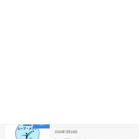
になれる場所を探していきます。トレーナー
は、ここだ！ […]
続きを読む
肩が動かない、診断されても諦めない
ブログ
で
2025年8月2日
肩の怪我や痛みをきっかけに、後ろに上げた
り、真横に上げたりしにくくなっていません
か？そのまま放置すると脳までも動かし方を忘
れてしまいます。さらに小さく動かすのが通常
の状態に設定されてしまいます。大きい関節を
動かせなくなる […]
続きを読む
「部活で教えてくれていたら」
ブログ
2024年5月18日