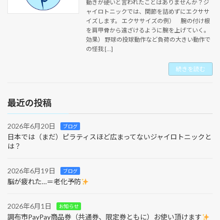
動きが硬いと言われたことはありませんか？ジ
ャイロトニックでは、関節を詰めずにエクササ
イズします。 エクササイズの例） 腕の付け根
を肩甲骨から遠ざけるように腕を上げていく。
効果） 野球の投球動作など負荷の大きい動作で
の怪我 […]
続きを読む
最近の投稿
2026年6月20日
ブログ
日本では（まだ）ピラティスほど広まってないジャイロトニックと
は？
2026年6月19日
ブログ
脳が疲れた…＝老化予防
2026年6月1日
お知らせ
調布市PayPay商品券（共通券、限定券ともに）お使い頂けます