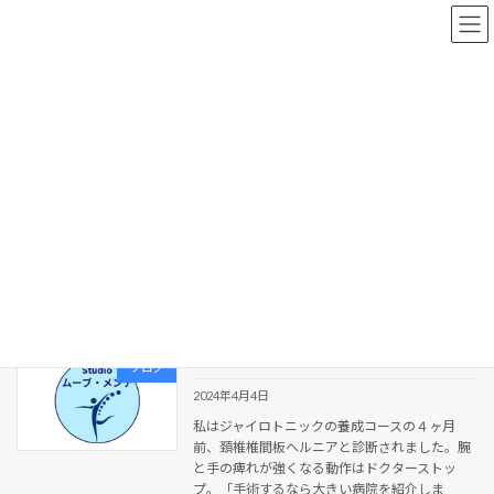
コ
ナ
ン
ビ
テ
ゲ
ン
ー
ツ
シ
へ
ョ
新着情報
ス
ン
キ
に
ッ
移
プ
動
HOME
新着情報
体験談
体験談
なぜ、関節の隙間が大切なのか。
ブログ
2024年4月4日
私はジャイロトニックの養成コースの４ヶ月
前、頚椎椎間板ヘルニアと診断されました。腕
と手の痺れが強くなる動作はドクターストッ
プ。「手術するなら大きい病院を紹介しま