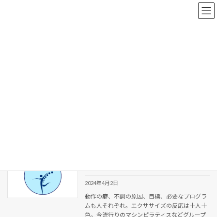
コ
ナ
ン
ビ
テ
ゲ
ン
ー
ツ
シ
へ
ョ
新着情報
ス
ン
キ
に
ッ
移
プ
動
HOME
新着情報
健康寿命
健康寿命
プライベートセッションで気づきを高め
ブログ
る
2024年4月2日
動作の癖、不調の原因、目標、必要なプログラ
ムも人それぞれ。エクササイズの反応は十人十
色。今流行りのマシンピラティスなどグループ