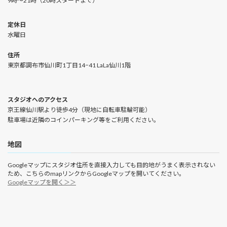
9時〜21時（20時スタートまで）
定休日
水曜日
住所
東京都調布市仙川町1丁目14−41 LaLa仙川1階
スタジオへのアクセス
京王線仙川駅より徒歩4分（現地に自転車駐輪可能）
駐車場は近隣のコインパーキング等をご利用ください。
地図
Googleマップにスタジオ住所を直接入力しても目的地がうまく表示されない
ため、こちらのmapリンクからGoogleマップを開いてください。
Googleマップを開く＞＞