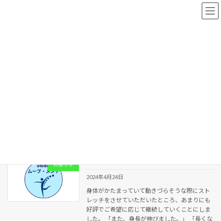
コ
ナ
ン
ビ
テ
ゲ
ン
ー
ツ
シ
へ
ョ
新着情報
ス
ン
キ
に
ッ
移
プ
動
HOME
新着情報
循環改善
循環改善
ストレッチ＋循環改善
お知らせ
2024年4月24日
身体がかたまっていて動きづらそうな際にスト
レッチをさせていただいたところ、あまりにも
好評でご希望に応じて継続していくことにしま
した。 「また、身長が伸びました。」 「長くな