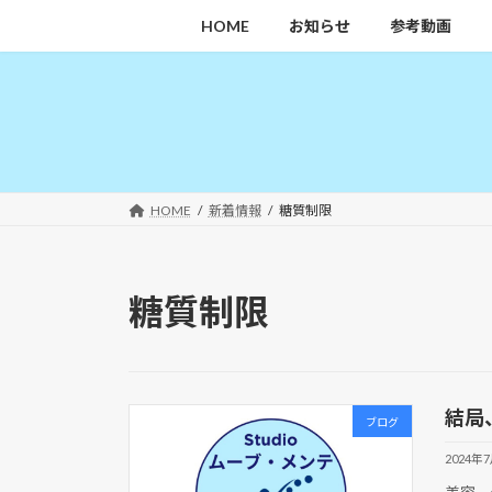
コ
ナ
HOME
お知らせ
参考動画
ン
ビ
テ
ゲ
ン
ー
ツ
シ
へ
ョ
ス
ン
キ
に
HOME
新着情報
糖質制限
ッ
移
プ
動
糖質制限
結局
ブログ
2024年