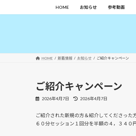
コ
ナ
HOME
お知らせ
参考動画
ン
ビ
テ
ゲ
ン
ー
ツ
シ
へ
ョ
ス
ン
キ
に
HOME
新着情報
お知らせ
ご紹介キャンペーン
ッ
移
プ
動
ご紹介キャンペーン
最
2026年4月7日
2026年4月7日
終
更
ご紹介された新規の方＆紹介してくださった
新
日
６０分セッション１回分を半額の４，３４０
時
: