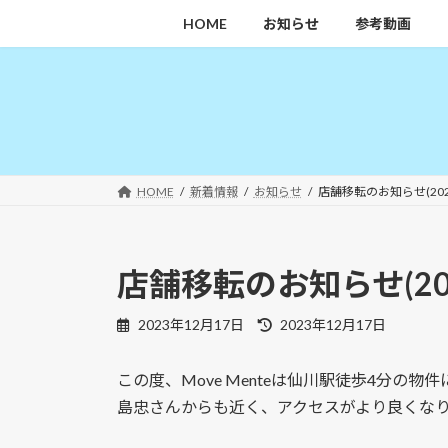
コ
ナ
HOME
お知らせ
参考動画
ン
ビ
テ
ゲ
ン
ー
ツ
シ
へ
ョ
ス
ン
キ
に
HOME
新着情報
お知らせ
店舗移転のお知らせ(2024
ッ
移
プ
動
店舗移転のお知らせ(2024
最
2023年12月17日
2023年12月17日
終
更
この度、Move Menteは仙川駅徒歩4分の
新
日
島忠さんからも近く、アクセスがより良くな
時
: