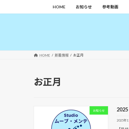
コ
ナ
HOME
お知らせ
参考動画
ン
ビ
テ
ゲ
ン
ー
ツ
シ
へ
ョ
ス
ン
キ
に
HOME
新着情報
お正月
ッ
移
プ
動
お正月
20
お知らせ
2025年