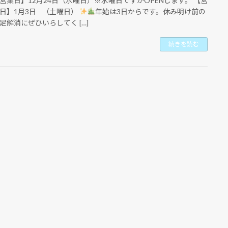
営業日】12月24日（水曜日）※水曜日ですがOPENします。 【営
日】1月3日 （土曜日）
年始は3日からです。休み明け前の
足解消にぜひいらしてく […]
続きを読む