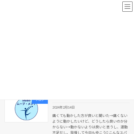
コ
ナ
ン
ビ
テ
ゲ
ン
ー
ツ
シ
へ
ョ
新着情報
ス
ン
キ
に
ッ
移
プ
動
HOME
新着情報
アクティブ
アクティブ
この痛み…
ブログ
2024年2月14日
痛くても動かした方が良いと聞いた→痛くない
ように動かしたいけど、どうしたら良いのか分
からない→動かないよりは良いと思うし、運動
不足だし、我慢して今日も歩こう こんなスパ