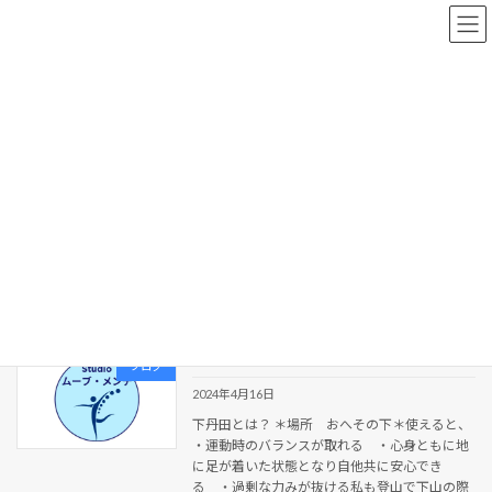
コ
ナ
ン
ビ
テ
ゲ
ン
ー
ツ
シ
へ
ョ
新着情報
ス
ン
キ
に
ッ
移
プ
動
HOME
新着情報
京王線
京王線
下丹田を使い安定性アップ
ブログ
2024年4月16日
下丹田とは？ ＊場所 おへその下＊使えると、
・運動時のバランスが取れる ・心身ともに地
に足が着いた状態となり自他共に安心でき
る ・過剰な力みが抜ける私も登山で下山の際