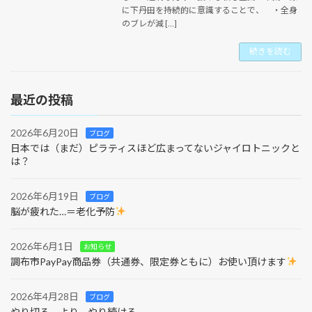
に下丹田を持続的に意識することで、 ・全身
のブレが減 […]
続きを読む
最近の投稿
2026年6月20日
ブログ
日本では（まだ）ピラティスほど広まってないジャイロトニックと
は？
2026年6月19日
ブログ
脳が疲れた…＝老化予防
2026年6月1日
お知らせ
調布市PayPay商品券（共通券、限定券ともに）お使い頂けます
2026年4月28日
ブログ
やり切る、より、やり続ける。