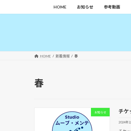
コ
ナ
HOME
お知らせ
参考動画
ン
ビ
テ
ゲ
ン
ー
ツ
シ
へ
ョ
ス
ン
キ
に
HOME
新着情報
春
ッ
移
プ
動
春
チケ
お知らせ
2024年