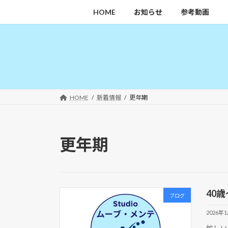
コ
ナ
HOME
お知らせ
参考動画
ン
ビ
テ
ゲ
ン
ー
ツ
シ
へ
ョ
ス
ン
キ
に
HOME
新着情報
更年期
ッ
移
プ
動
更年期
40
ブログ
2026年