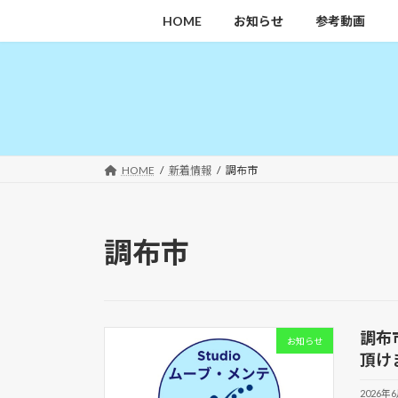
コ
ナ
HOME
お知らせ
参考動画
ン
ビ
テ
ゲ
ン
ー
ツ
シ
へ
ョ
ス
ン
キ
に
HOME
新着情報
調布市
ッ
移
プ
動
調布市
調布
お知らせ
頂け
2026年