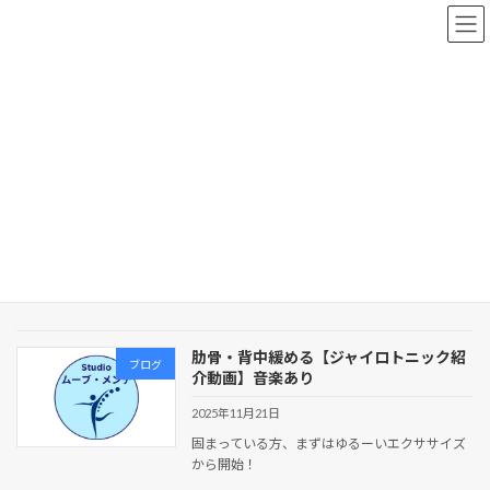
コ
ナ
ン
ビ
テ
ゲ
ン
ー
ツ
シ
へ
ョ
新着情報
ス
ン
キ
に
ッ
移
プ
動
HOME
新着情報
浅い呼吸
浅い呼吸
肋骨・背中緩める【ジャイロトニック紹
ブログ
介動画】音楽あり
2025年11月21日
固まっている方、まずはゆるーいエクササイズ
から開始！