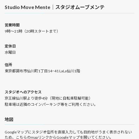
Studio Move Mente｜スタジオムーブメンテ
営業時間
9時〜21時（20時スタートまで）
定休日
水曜日
住所
東京都調布市仙川町1丁目14−41 LaLa仙川1階
スタジオへのアクセス
京王線仙川駅より徒歩4分（現地に自転車駐輪可能）
駐車場は近隣のコインパーキング等をご利用ください。
地図
Googleマップにスタジオ住所を直接入力しても目的地がうまく表示されない
ため、こちらのmapリンクからGoogleマップを開いてください。