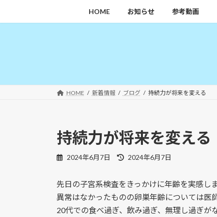
コ
ナ
HOME
お知らせ
参考動画
ン
ビ
テ
ゲ
ン
ー
ツ
シ
へ
ョ
ス
ン
キ
に
HOME
新着情報
ブログ
持続力が将来を変える
ッ
移
プ
動
持続力が将来を変える
最
2024年6月7日
2024年6月7日
終
更
先日の子宮系検査をきっかけに年齢を実感し
新
日
異常はなかったものの卵巣年齢については医
時
20代での食べ過ぎ、飲み過ぎ、無理し過ぎが
: