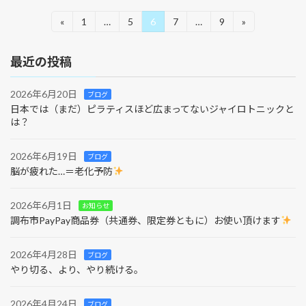
投
«
1
…
5
6
7
…
9
»
固
固
固
固
固
定
定
定
定
定
稿
ペ
ペ
ペ
ペ
ペ
最近の投稿
ー
ー
ー
ー
ー
ナ
ジ
ジ
ジ
ジ
ジ
ビ
2026年6月20日
ブログ
日本では（まだ）ピラティスほど広まってないジャイロトニックと
ゲ
は？
ー
2026年6月19日
シ
ブログ
脳が疲れた…＝老化予防
ョ
ン
2026年6月1日
お知らせ
調布市PayPay商品券（共通券、限定券ともに）お使い頂けます
2026年4月28日
ブログ
やり切る、より、やり続ける。
2026年4月24日
ブログ