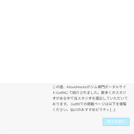
動きが硬いと言われたことはありませんか？ジ
ャイロトニックでは、関節を詰めずにエクササ
イズします。 エクササイズの例） 腕の付け根
を肩甲骨から遠ざけるように腕を上げていく。
効果） 野球の投球動作など負荷の大きい動作で
の怪我 […]
続きを読む
MoveMenteがジム専門ポータルサイト
ブログ
Getfitよりおすすめジムとしてご紹介さ
れました！
2024年5月16日
この度、MoveMenteがジム専門ポータルサイ
トGetfitにて紹介されました。数多くのスタジ
オがある中で当スタジオを選出していただいて
おります。 Getfitでの掲載ページは以下を御覧
ください。仙川のおすすめピラティ […]
続きを読む