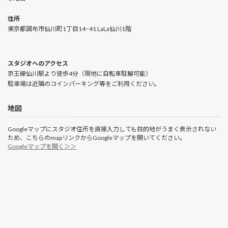
住所
東京都調布市仙川町1丁目14−41 LaLa仙川1階
スタジオへのアクセス
京王線仙川駅より徒歩4分（現地に自転車駐輪可能）
駐車場は近隣のコインパーキング等をご利用ください。
地図
Googleマップにスタジオ住所を直接入力しても目的地がうまく表示されない
ため、こちらのmapリンクからGoogleマップを開いてください。
Googleマップを開く＞＞